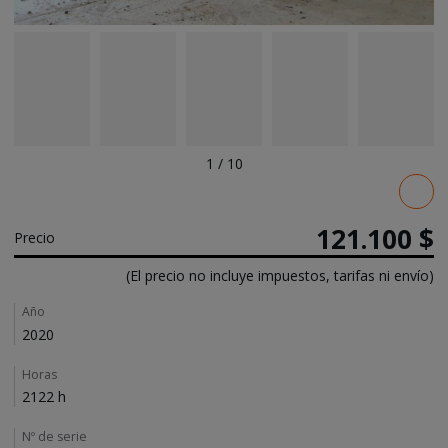
1
/
10
Pricing
121.100 $
Precio
(El precio no incluye impuestos, tarifas ni envío)
Details
Año
2020
Horas
2122 h
Nº de serie