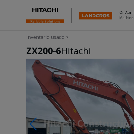
On April
Machine
Inventario usado
>
ZX200-6
Hitachi
Photos & Videos