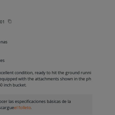
01
enas
tes
xcellent condition, ready to hit the ground runni
 equipped with the attachments shown in the ph
cer las especificaciones básicas de la
scargue
el folleto
.