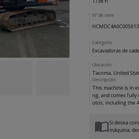
1738 h
Nº de serie
HCMDC4A0C005013
Categoría
Excavadoras de cad
Ubicación
Tacoma, United Sta
Descripción
This machine is in e
ng, and comes fully
Si desea cono
máquina, de