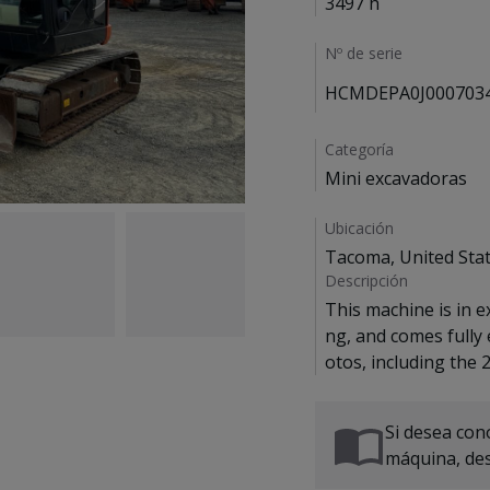
3497 h
Nº de serie
HCMDEPA0J000703
Categoría
Mini excavadoras
Ubicación
Tacoma, United Sta
Descripción
This machine is in e
ng, and comes fully
Si desea cono
máquina, de