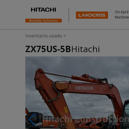
On April
Machine
Inventario usado
>
ZX75US-5B
Hitachi
Photos & Videos