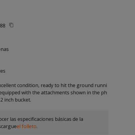
88
enas
tes
xcellent condition, ready to hit the ground runni
 equipped with the attachments shown in the ph
2 inch bucket. 
cer las especificaciones básicas de la
scargue
el folleto
.