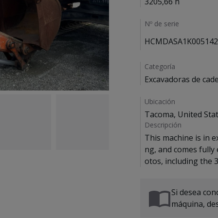
3205,66 h
Nº de serie
HCMDASA1K005142
Categoría
Excavadoras de cad
Ubicación
Tacoma, United Sta
Descripción
This machine is in e
ng, and comes fully
otos, including the 3
Si desea cono
máquina, de