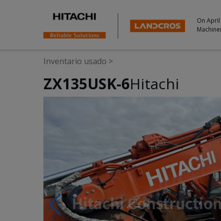
On April
Machine
Inventario usado
>
ZX135USK-6
Hitachi
Photos & Videos