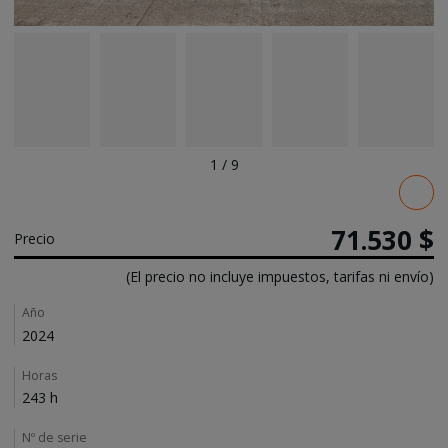
1
/
9
Pricing
71.530 $
Precio
(El precio no incluye impuestos, tarifas ni envío)
Details
Año
2024
Horas
243 h
Nº de serie