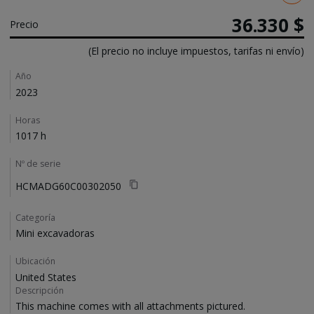
36.330 $
Precio
(El precio no incluye impuestos, tarifas ni envío)
Details
Año
2023
Horas
1017 h
Nº de serie
HCMADG60C00302050
Categoría
Mini excavadoras
Ubicación
United States
Descripción
This machine comes with all attachments pictured.