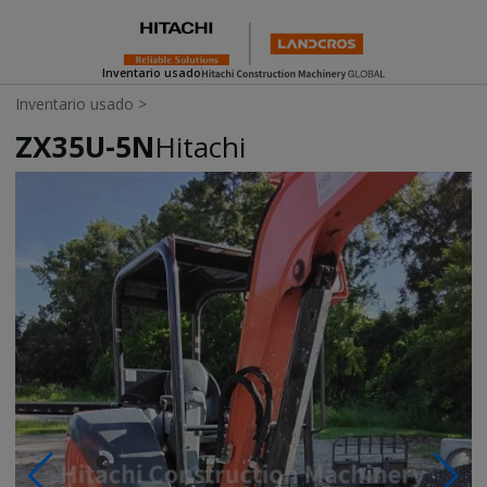
Inventario usado
Inventario usado
>
ZX35U-5N
Hitachi
Photos & Videos