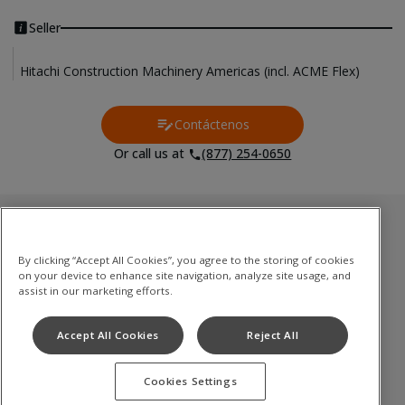
Seller
Hitachi Construction Machinery Americas (incl. ACME Flex)
Contáctenos
Contact Us
Or call us at
(877) 254-0650
Inventario usado
By clicking “Accept All Cookies”, you agree to the storing of cookies
Excavadoras de cadenas
on your device to enhance site navigation, analyze site usage, and
Mini excavadoras
assist in our marketing efforts.
Palas cargadoras
Accept All Cookies
Reject All
Camiones volquete articulados
Cookies Settings
Términos de uso
Política de privacidad
Aviso de cookies