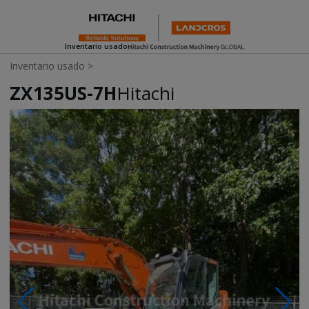
Inventario usado
Inventario usado
>
ZX135US-7H
Hitachi
Photos & Videos