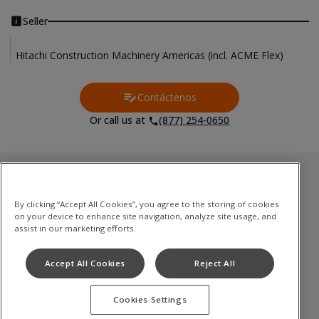
Seller
Hitachi Construction Machinery Americas (incl. ACME Flex)
Contáctenos
Contact Us
Or call us at
(877) 254-0650
Inventario usado
By clicking “Accept All Cookies”, you agree to the storing of cookies
Excavadoras de cadenas
on your device to enhance site navigation, analyze site usage, and
Mini excavadoras
assist in our marketing efforts.
Palas cargadoras
Accept All Cookies
Reject All
Camiones volquete articulados
Cookies Settings
Términos de uso
Política de privacidad
Aviso de cookies