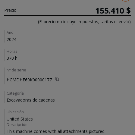
155.410 $
Precio
(El precio no incluye impuestos, tarifas ni envío)
Details
Año
2024
Horas
370 h
Nº de serie
HCMDHE60K00000177
Categoría
Excavadoras de cadenas
Ubicación
United States
Descripción
This machine comes with all attachments pictured. 