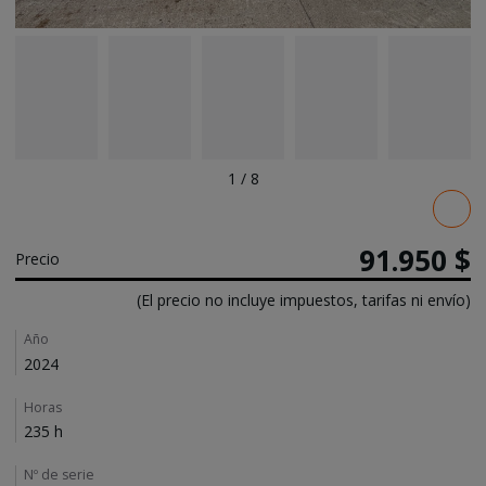
1
/
8
Pricing
91.950 $
Precio
(El precio no incluye impuestos, tarifas ni envío)
Details
Año
2024
Horas
235 h
Nº de serie