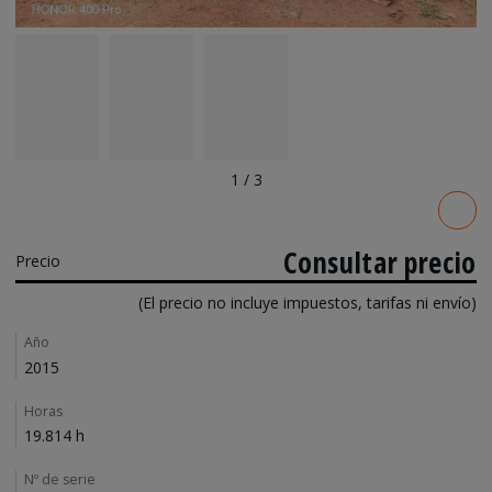
1
/
3
Pricing
Consultar precio
Precio
(El precio no incluye impuestos, tarifas ni envío)
Details
Año
2015
Horas
19.814 h
Nº de serie