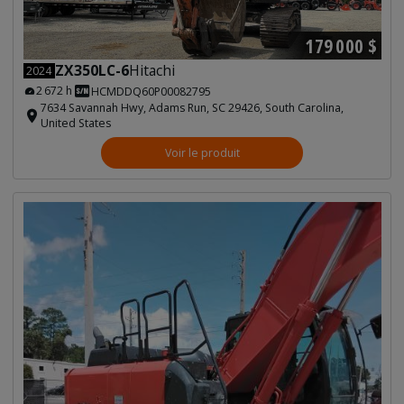
179 000 $
ZX350LC-6
Hitachi
2024
2 672 h
HCMDDQ60P00082795
7634 Savannah Hwy, Adams Run, SC 29426, South Carolina,
United States
Voir le produit