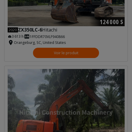
124 000 $
ZX350LC-6
Hitachi
2020
3 613 h
1FFDDR70VLF940866
Orangeburg, SC, United States
Voir le produit