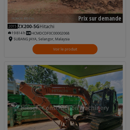
Prix sur demande
ZX200-5G
Hitachi
2015
19 814 h
HCMDCDF0C00002068
SUBANG JAYA, Selangor, Malaysia
Voir le produit