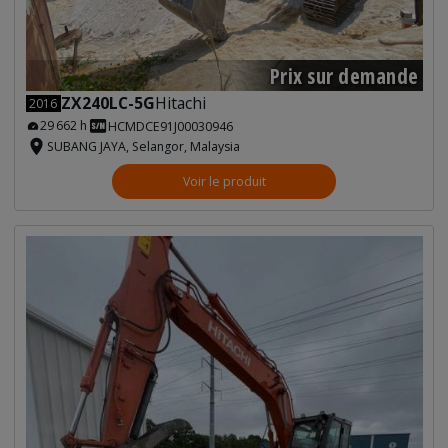
Prix sur demande
ZX240LC-5G
Hitachi
2016
29 662 h
HCMDCE91J00030946
SUBANG JAYA, Selangor, Malaysia
Voir le produit