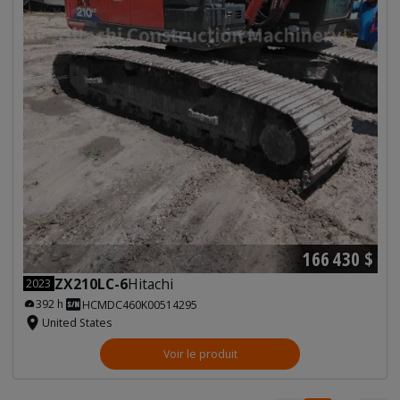
166 430 $
ZX210LC-6
Hitachi
2023
392 h
HCMDC460K00514295
United States
Voir le produit