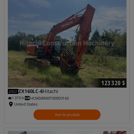
123 320 $
ZX160LC-6
Hitachi
2022
1 370 h
HCMDBR60T00050163
United States
Voir le produit