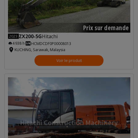
Prix sur demande
ZX200-5G
Hitachi
2023
4 938 h
HCMDCDF0P00008013
KUCHING, Sarawak, Malaysia
Voir le produit