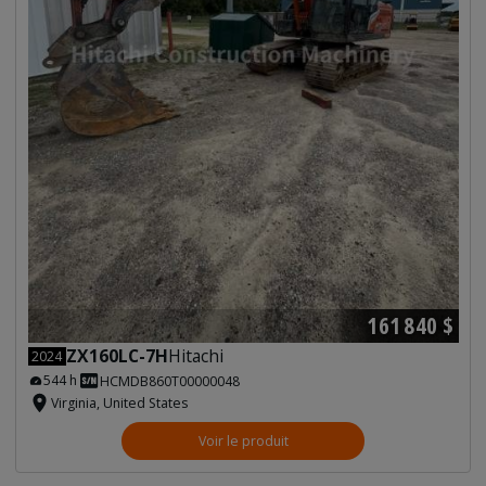
161 840 $
ZX160LC-7H
Hitachi
2024
544 h
HCMDB860T00000048
Virginia, United States
Voir le produit