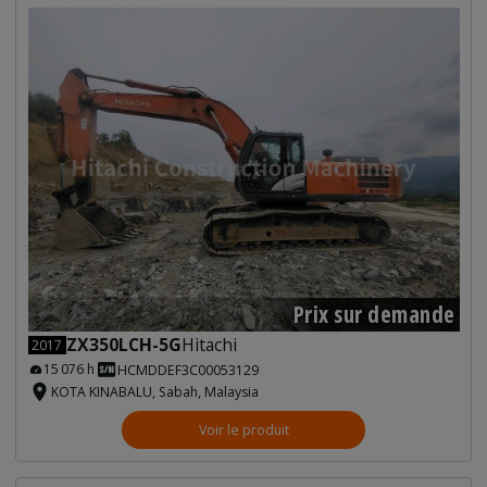
Prix sur demande
ZX350LCH-5G
Hitachi
2017
15 076 h
HCMDDEF3C00053129
KOTA KINABALU, Sabah, Malaysia
Voir le produit