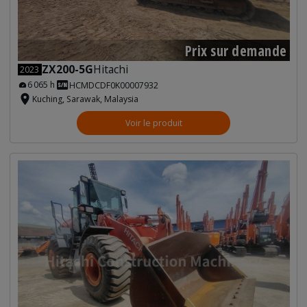
Prix sur demande
ZX200-5G
Hitachi
2023
6 065 h
HCMDCDF0K00007932
Kuching, Sarawak, Malaysia
Voir le produit