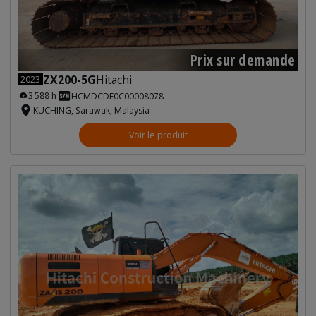
Prix sur demande
ZX200-5G
Hitachi
2023
3 588 h
HCMDCDF0C00008078
KUCHING, Sarawak, Malaysia
Voir le produit