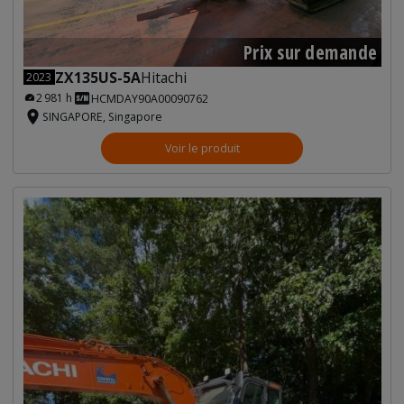
Prix sur demande
ZX135US-5A
Hitachi
2023
2 981 h
HCMDAY90A00090762
SINGAPORE, Singapore
Voir le produit