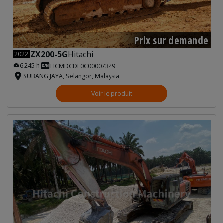
Prix sur demande
ZX200-5G
Hitachi
2022
6 245 h
HCMDCDF0C00007349
SUBANG JAYA, Selangor, Malaysia
Voir le produit