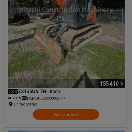
155 410 $
ZX135US-7H
Hitachi
2024
370 h
HCMDHE60K00000177
United States
Voir le produit