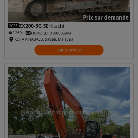
Prix sur demande
ZX200-5G SE
Hitachi
2025
3 269 h
HCMDCDF0K00008904
KOTA KINABALU, Sabah, Malaysia
Voir le produit