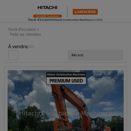
Stock d’occasion
Stock d’occasion
>
Pelle sur chenilles
Used Inventory For Sale
À vendre
(37)
Récent
Trie