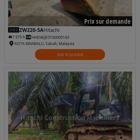
Prix sur demande
ZW220-5A
Hitachi
2022
7 375 h
HHENEJE0T00005183
KOTA KINABALU, Sabah, Malaysia
Voir le produit