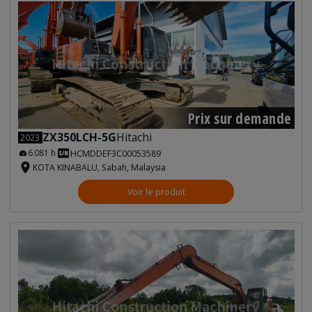
Prix sur demande
ZX350LCH-5G
Hitachi
2023
6 081 h
HCMDDEF3C00053589
KOTA KINABALU, Sabah, Malaysia
Voir le produit