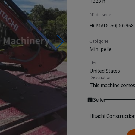
1 323 h
N° de série
HCMADG60J002968
Catégorie
Mini pelle
Lieu
United States
Description
This machine comes 
Seller
Hitachi Constructio