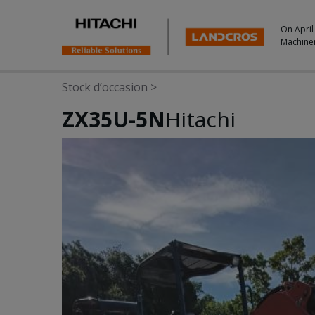
On April
Machine
Stock d’occasion
>
ZX35U-5N
Hitachi
Photos & Videos