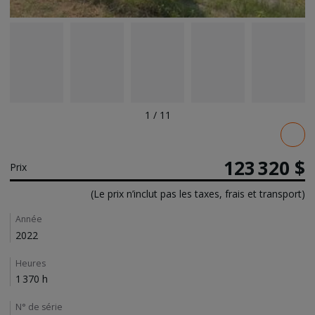
1
/
11
Pricing
123 320 $
Prix
(Le prix n’inclut pas les taxes, frais et transport)
Details
Année
2022
Heures
1 370 h
N° de série