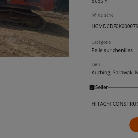
6 065 h
N° de série
HCMDCDF0K000079
Catégorie
Pelle sur chenilles
Lieu
Kuching, Sarawak, 
Seller
HITACHI CONSTRUC