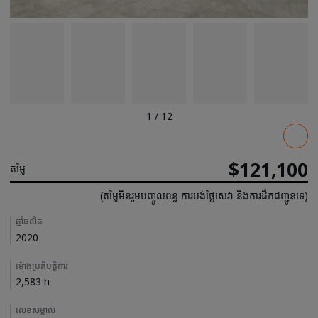
1
/
12
Pricing
$121,100
តម្លៃ
(តម្លៃមិនរួមបញ្ចូលពន្ធ ការបង់ថ្លៃសេវា និងការដឹកជញ្ជូនទេ)
Details
ឆ្នាំផលិត
2020
ម៉ោងប្រតិបត្តិការ
2,583 h
លេខសម្គាល់