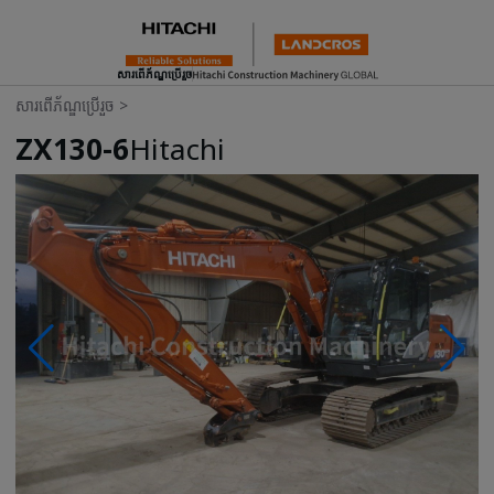
សារពើភ័ណ្ឌប្រើរួច
សារពើភ័ណ្ឌប្រើរួច
>
ZX130-6
Hitachi
Photos & Videos