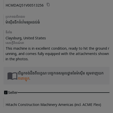
HCMDAQ51V00513256
ប្រភេទផលិតផល
ម៉ាស៊ីនជីកទំហំមធ្យមដល់ធំ
ទីតាំង
Claysburg, United States
សេចក្តីពិពណ៌នា
This machine is in excellent condition, ready to hit the ground r
unning, and comes fully equipped with the attachments shown 
បើអ្នកចង់ដឹងពីលក្ខណៈបច្ចេកទេសមូលដ្ឋាននៃម៉ាស៊ីន សូមទាញយក
កាតាឡុក
.
Seller
Hitachi Construction Machinery Americas (incl. ACME Flex)