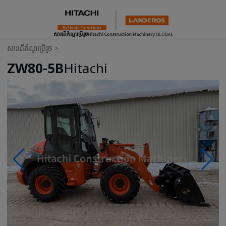
សារពើភ័ណ្ឌប្រើរួច
សារពើភ័ណ្ឌប្រើរួច
>
ZW80-5B
Hitachi
Photos & Videos