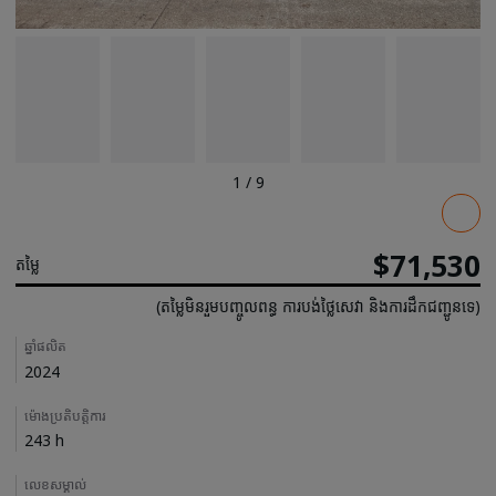
1
/
9
Pricing
$71,530
តម្លៃ
(តម្លៃមិនរួមបញ្ចូលពន្ធ ការបង់ថ្លៃសេវា និងការដឹកជញ្ជូនទេ)
Details
ឆ្នាំផលិត
2024
ម៉ោងប្រតិបត្តិការ
243 h
លេខសម្គាល់