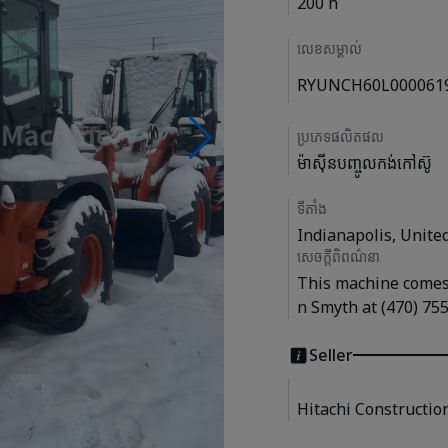
200 h
លេខសម្គាល់
RYUNCH60L000061
ប្រភេទផលិតផល
ម៉ាស៊ីនបញ្ចូលកង់កៅស៊ូ
ទីតាំង
Indianapolis, Unite
សេចក្តីពិពណ៌នា
This machine comes 
n Smyth at (470) 755
Seller
Hitachi Constructio