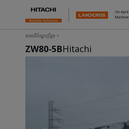
On April
Machine
សារពើភ័ណ្ឌប្រើរួច
>
ZW80-5B
Hitachi
Photos & Videos