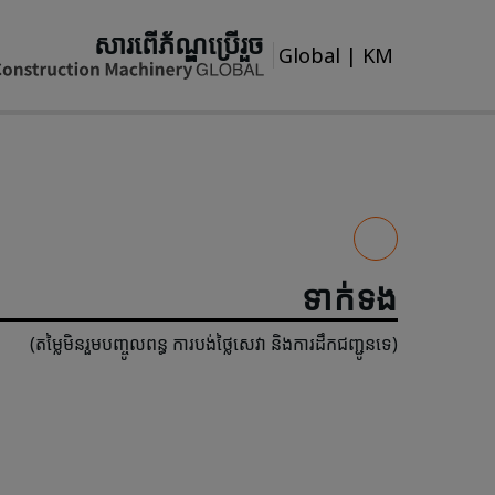
សារពើភ័ណ្ឌប្រើរួច
Global
|
KM
ទាក់ទង
(តម្លៃមិនរួមបញ្ចូលពន្ធ ការបង់ថ្លៃសេវា និងការដឹកជញ្ជូនទេ)