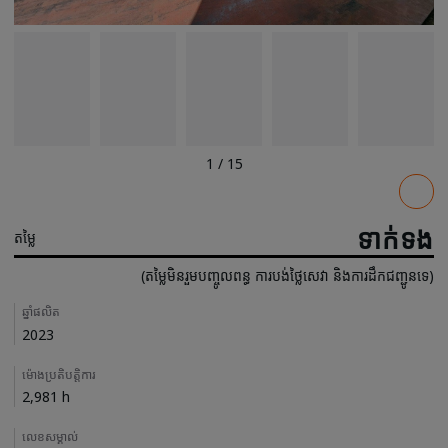
1
/
15
Pricing
ទាក់ទង
តម្លៃ
(តម្លៃមិនរួមបញ្ចូលពន្ធ ការបង់ថ្លៃសេវា និងការដឹកជញ្ជូនទេ)
Details
ឆ្នាំផលិត
2023
ម៉ោងប្រតិបត្តិការ
2,981 h
លេខសម្គាល់