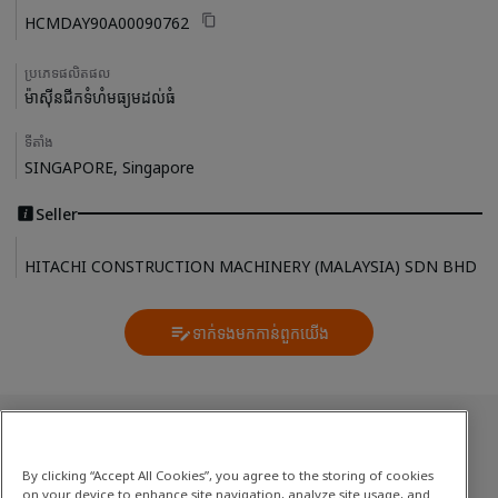
HCMDAY90A00090762
ប្រភេទផលិតផល
ម៉ាស៊ីនជីកទំហំមធ្យមដល់ធំ
ទីតាំង
SINGAPORE, Singapore
Seller
HITACHI CONSTRUCTION MACHINERY (MALAYSIA) SDN BHD
ទាក់ទងមកកាន់ពួកយើង
Contact Us
សារពើភ័ណ្ឌប្រើរួច
By clicking “Accept All Cookies”, you agree to the storing of cookies
ម៉ាស៊ីនជីកទំហំមធ្យមដល់ធំ
on your device to enhance site navigation, analyze site usage, and