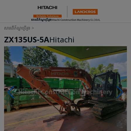
សារពើភ័ណ្ឌប្រើរួច
សារពើភ័ណ្ឌប្រើរួច
>
ZX135US-5A
Hitachi
Photos & Videos