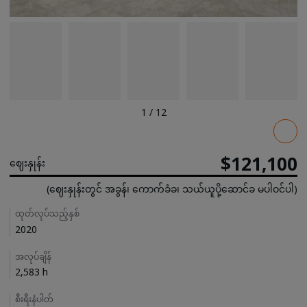
1
/
12
Pricing
$121,100
ဈေးနှုန်း
(ဈေးနှုန်းတွင် အခွန်၊ ကောက်ခံခ၊ သယ်ယူပို့ဆောင်ခ မပါဝင်ပါ)
Details
ထုတ်လုပ်သည့်နှစ်
2020
အလုပ်ချိန်
2,583 h
စီးရီးနံပါတ်