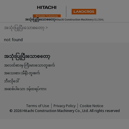
အသုံးပြုပြီးသောစတော့
အသုံးပြုပြီးသောစတော့
>
not found
အသုံးပြုပြီးသောစတော့
အလတ်စားမှ ကြီးမားသောတူးစက်
အသေးစား (မီနီ) တူးစက်
ဘီးလိုဒေါ်
အဆစ်ပါသော ဒမ့်ထရပ်ကား
Terms of Use
Privacy Policy
Cookie Notice
©
2026
Hitachi Construction Machinery Co., Ltd. All rights reserved