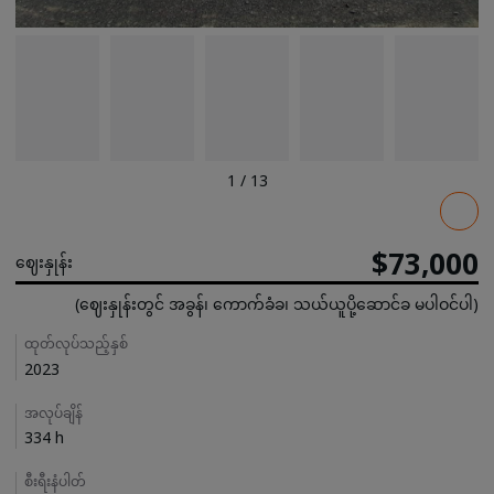
1
/
13
Pricing
$73,000
ဈေးနှုန်း
(ဈေးနှုန်းတွင် အခွန်၊ ကောက်ခံခ၊ သယ်ယူပို့ဆောင်ခ မပါဝင်ပါ)
Details
ထုတ်လုပ်သည့်နှစ်
2023
အလုပ်ချိန်
334 h
စီးရီးနံပါတ်