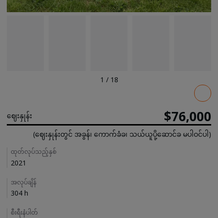
1
/
18
Pricing
$76,000
ဈေးနှုန်း
(ဈေးနှုန်းတွင် အခွန်၊ ကောက်ခံခ၊ သယ်ယူပို့ဆောင်ခ မပါဝင်ပါ)
Details
ထုတ်လုပ်သည့်နှစ်
2021
အလုပ်ချိန်
304 h
စီးရီးနံပါတ်