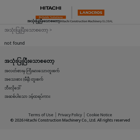
အသုံးပြုပြီးသောစတော့
အသုံးပြုပြီးသောစတော့
>
not found
အသုံးပြုပြီးသောစတော့
အလတ်စားမှ ကြီးမားသောတူးစက်
အသေးစား (မီနီ) တူးစက်
ဘီးလိုဒေါ်
အဆစ်ပါသော ဒမ့်ထရပ်ကား
Terms of Use
Privacy Policy
Cookie Notice
©
2026
Hitachi Construction Machinery Co., Ltd. All rights reserved