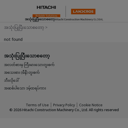
အသုံးပြုပြီးသောစတော့
အသုံးပြုပြီးသောစတော့
>
not found
အသုံးပြုပြီးသောစတော့
အလတ်စားမှ ကြီးမားသောတူးစက်
အသေးစား (မီနီ) တူးစက်
ဘီးလိုဒေါ်
အဆစ်ပါသော ဒမ့်ထရပ်ကား
Terms of Use
Privacy Policy
Cookie Notice
©
2026
Hitachi Construction Machinery Co., Ltd. All rights reserved