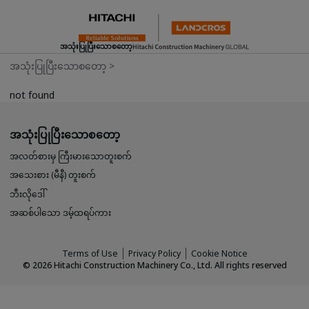
အသုံးပြုပြီးသောစတော့
အသုံးပြုပြီးသောစတော့
>
not found
အသုံးပြုပြီးသောစတော့
အလတ်စားမှ ကြီးမားသောတူးစက်
အသေးစား (မီနီ) တူးစက်
ဘီးလိုဒေါ်
အဆစ်ပါသော ဒမ့်ထရပ်ကား
Terms of Use
Privacy Policy
Cookie Notice
©
2026
Hitachi Construction Machinery Co., Ltd. All rights reserved