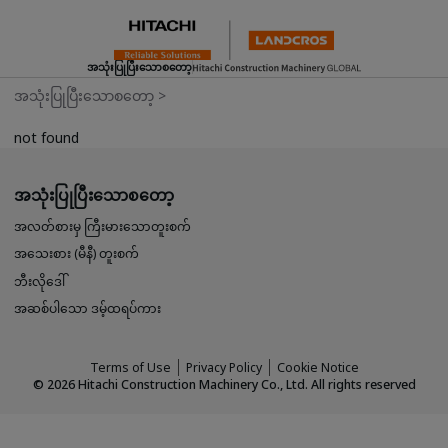
အသုံးပြုပြီးသောစတော့
အသုံးပြုပြီးသောစတော့
>
not found
အသုံးပြုပြီးသောစတော့
အလတ်စားမှ ကြီးမားသောတူးစက်
အသေးစား (မီနီ) တူးစက်
ဘီးလိုဒေါ်
အဆစ်ပါသော ဒမ့်ထရပ်ကား
Terms of Use
Privacy Policy
Cookie Notice
©
2026
Hitachi Construction Machinery Co., Ltd. All rights reserved