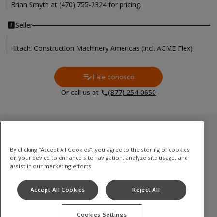
Brian Smyth at (470) 755-2324 for pricing.
Seller
Hitachi Construction Machinery Americas (incl. ACME Flex)
Fale conosco
Contact Us
Or call us at
(877) 254-0650
Estoque usado
By clicking “Accept All Cookies”, you agree to the storing of cookies
Escavadoras de rastos
on your device to enhance site navigation, analyze site usage, and
Mini Escavadeira
assist in our marketing efforts.
Pá carregadeira
Accept All Cookies
Reject All
Caminhões basculantes articulados
Cookies Settings