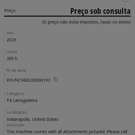
Preço sob consulta
Preço
(O preço não inclui impostos, taxas ou envio)
Details
Ano
2024
Horas
200 h
Nº de série
RYUNCH60L00006193
Categoria
Pá carregadeira
Localização
Indianapolis, United States
Descrição
This machine comes with all attachments pictured. Please call 