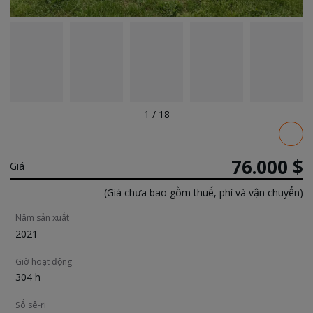
1
/
18
Pricing
76.000 $
Giá
(Giá chưa bao gồm thuế, phí và vận chuyển)
Details
Năm sản xuất
2021
Giờ hoạt động
304 h
Số sê-ri