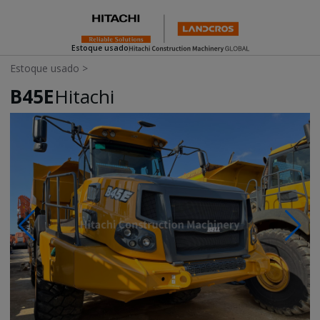
Estoque usado
Estoque usado
>
B45E
Hitachi
Photos & Videos