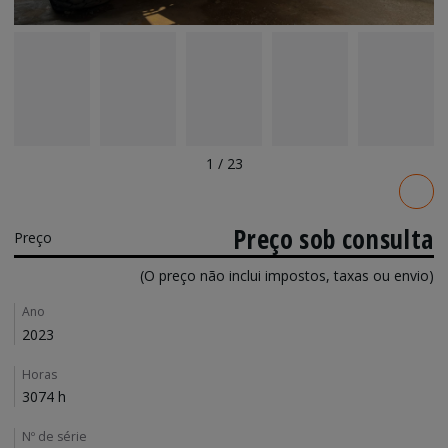
1
/
23
Pricing
Preço sob consulta
Preço
(O preço não inclui impostos, taxas ou envio)
Details
Ano
2023
Horas
3074 h
Nº de série