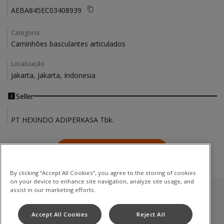
AEBA845EC03408939
Categoria
Caminhões basculantes articulados
Localização
Jakarta, Jakarta, Indonesia
Seller
PT HEXINDO ADIPERKASA Tbk.
Fale conosco
Contact Us
By clicking “Accept All Cookies”, you agree to the storing of cookies
on your device to enhance site navigation, analyze site usage, and
assist in our marketing efforts.
Estoque usado
Accept All Cookies
Reject All
Caminhões basculantes articulados