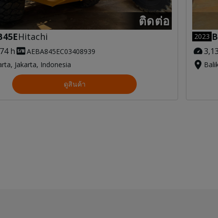
ติดต่อ
B45E
Hitachi
B
2023
074 h
3,1
AEBA845EC03408939
arta, Jakarta, Indonesia
Bali
ดูสินค้า