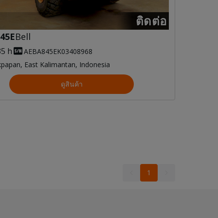
ติดต่อ
45E
Bell
35 h
AEBA845EK03408968
kpapan, East Kalimantan, Indonesia
ดูสินค้า
1
1