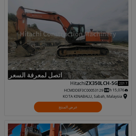
اتصل لمعرفة السعر
Hitachi
ZX350LCH-5G
2017
15,076 h
HCMDDEF3C00053129
KOTA KINABALU, Sabah, Malaysia
عرض المنتج