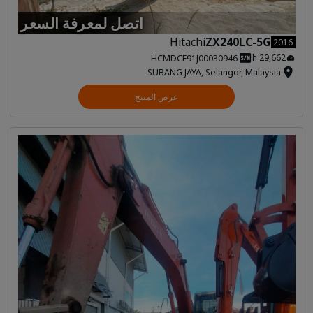
اتصل لمعرفة السعر
Hitachi
ZX240LC-5G
2016
29,662 h
HCMDCE91J00030946
SUBANG JAYA, Selangor, Malaysia
عرض المنتج