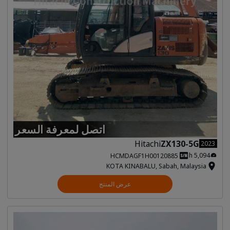
اتصل لمعرفة السعر
Hitachi
ZX130-5G
2023
5,094 h
HCMDAGF1H00120885
KOTA KINABALU, Sabah, Malaysia
عرض المنتج