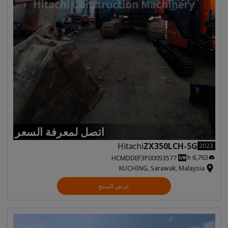
اتصل لمعرفة السعر
Hitachi
ZX350LCH-5G
2023
6,763 h
HCMDDEF3P00053577
KUCHING, Sarawak, Malaysia
عرض المنتج