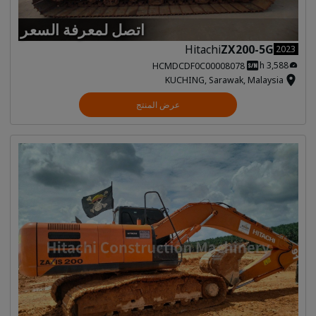
اتصل لمعرفة السعر
Hitachi
ZX200-5G
2023
3,588 h
HCMDCDF0C00008078
KUCHING, Sarawak, Malaysia
عرض المنتج