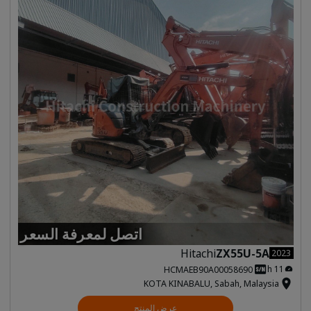
اتصل لمعرفة السعر
Hitachi
ZX55U-5A
2023
11 h
HCMAEB90A00058690
KOTA KINABALU, Sabah, Malaysia
عرض المنتج