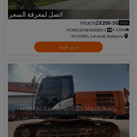
اتصل لمعرفة السعر
Hitachi
ZX200-5G
2023
4,938 h
HCMDCDF0P00008013
KUCHING, Sarawak, Malaysia
عرض المنتج