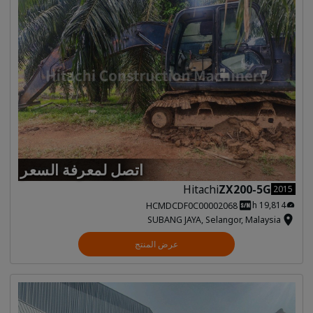
اتصل لمعرفة السعر
Hitachi
ZX200-5G
2015
19,814 h
HCMDCDF0C00002068
SUBANG JAYA, Selangor, Malaysia
عرض المنتج