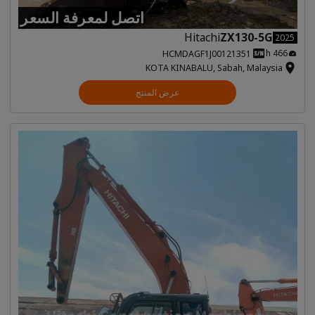
اتصل لمعرفة السعر
Hitachi
ZX130-5G
2025
466 h
HCMDAGF1J00121351
KOTA KINABALU, Sabah, Malaysia
عرض المنتج