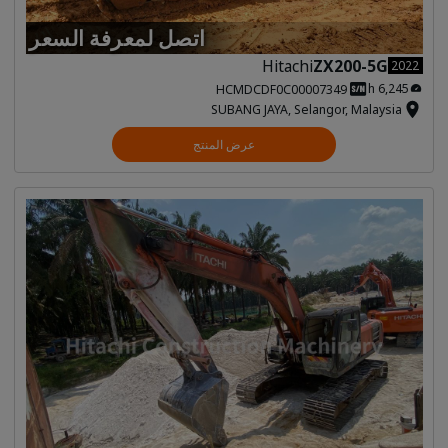
اتصل لمعرفة السعر
Hitachi
ZX200-5G
2022
6,245 h
HCMDCDF0C00007349
SUBANG JAYA, Selangor, Malaysia
عرض المنتج