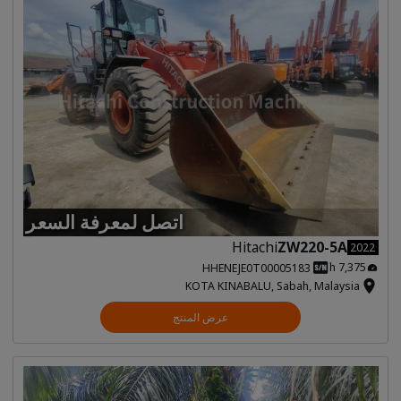
اتصل لمعرفة السعر
Hitachi
ZW220-5A
2022
7,375 h
HHENEJE0T00005183
KOTA KINABALU, Sabah, Malaysia
عرض المنتج