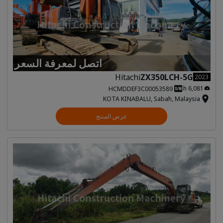
اتصل لمعرفة السعر
Hitachi
ZX350LCH-5G
2023
6,081 h
HCMDDEF3C00053589
KOTA KINABALU, Sabah, Malaysia
عرض المنتج