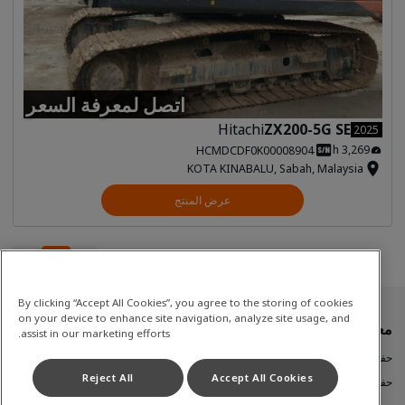
اتصل لمعرفة السعر
Hitachi
ZX200-5G SE
2025
3,269 h
HCMDCDF0K00008904
KOTA KINABALU, Sabah, Malaysia
عرض المنتج
1
1
By clicking “Accept All Cookies”, you agree to the storing of cookies
on your device to enhance site navigation, analyze site usage, and
معدات مستعملة
assist in our marketing efforts.
حفارة متوسطة إلى كبيرة
Reject All
Accept All Cookies
حفارة مدمجة (صغيرة)