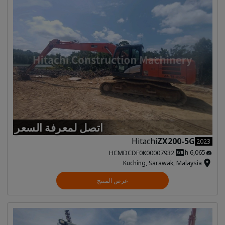
اتصل لمعرفة السعر
Hitachi
ZX200-5G
2023
6,065 h
HCMDCDF0K00007932
Kuching, Sarawak, Malaysia
عرض المنتج