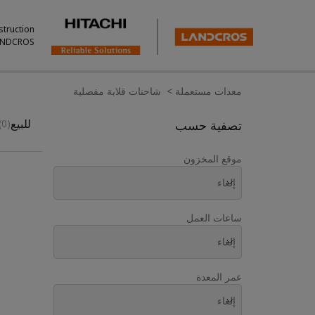
struction
ANDCROS.
معدات مستعملة
>
شاحنات قلابة مفصلية
Used Inventory For Sale
للبيع
تصفية حسب
(0)
موقع المخزون
إلغاء
ساعات العمل
إلغاء
عمر المعدة
إلغاء