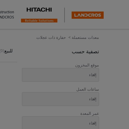
struction
ANDCROS.
معدات مستعملة
>
حفارة ذات عجلات
Used Inventory For Sale
للبيع
تصفية حسب
(0)
موقع المخزون
إلغاء
ساعات العمل
إلغاء
عمر المعدة
إلغاء