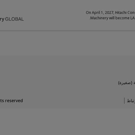
On April 1, 2027, Hitachi Con
Machinery will become L
حفارة مد
hts reserved
إشعا