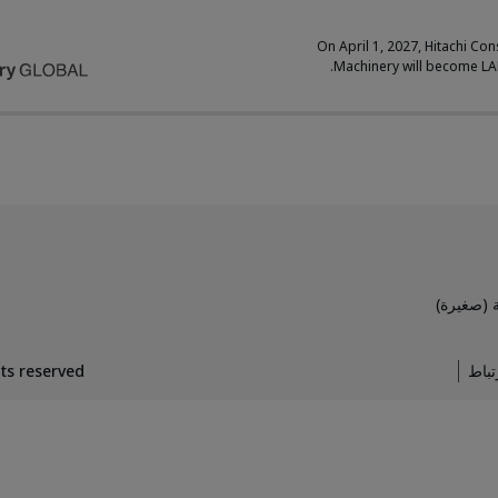
On April 1, 2027, Hitachi Con
Machinery will become L
 (صغيرة)
تباط
hts reserved