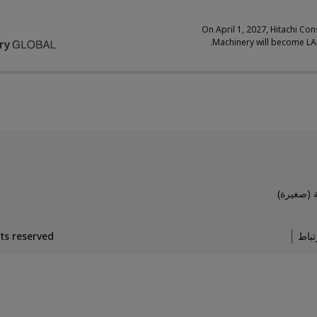
On April 1, 2027, Hitachi Con
Machinery will become L
 (صغيرة)
تباط
hts reserved