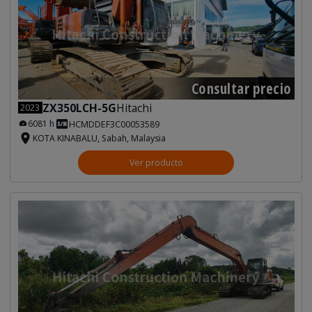
Consultar precio
ZX350LCH-5G
Hitachi
2023
6081 h
HCMDDEF3C00053589
KOTA KINABALU, Sabah, Malaysia
Ver producto