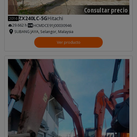
Consultar precio
ZX240LC-5G
Hitachi
2016
29.662 h
HCMDCE91J00030946
SUBANG JAYA, Selangor, Malaysia
Ver producto