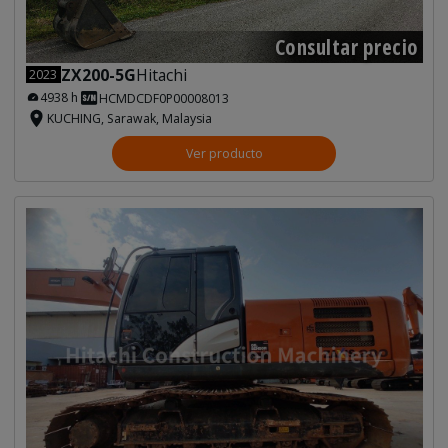
Consultar precio
ZX200-5G
Hitachi
2023
4938 h
HCMDCDF0P00008013
KUCHING, Sarawak, Malaysia
Ver producto