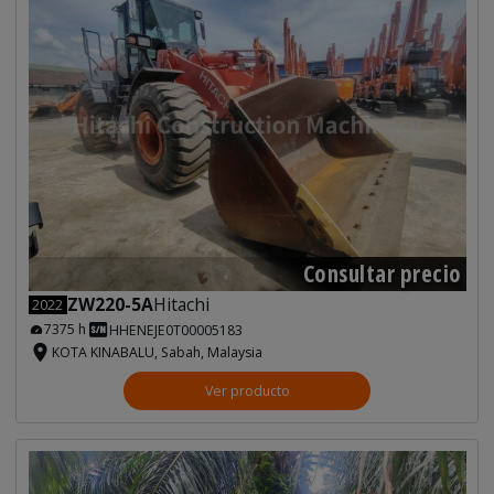
Consultar precio
ZW220-5A
Hitachi
2022
7375 h
HHENEJE0T00005183
KOTA KINABALU, Sabah, Malaysia
Ver producto