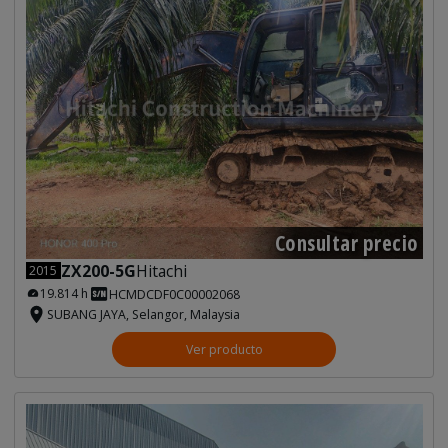
Consultar precio
ZX200-5G
Hitachi
2015
19.814 h
HCMDCDF0C00002068
SUBANG JAYA, Selangor, Malaysia
Ver producto