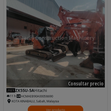
Consultar precio
ZX55U-5A
Hitachi
2023
11 h
HCMAEB90A00058690
KOTA KINABALU, Sabah, Malaysia
Ver producto