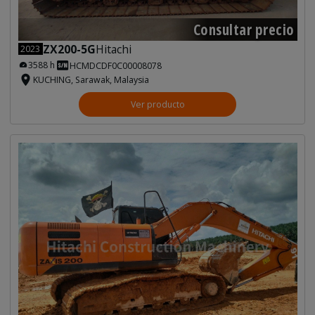
Consultar precio
ZX200-5G
Hitachi
2023
3588 h
HCMDCDF0C00008078
KUCHING, Sarawak, Malaysia
Ver producto