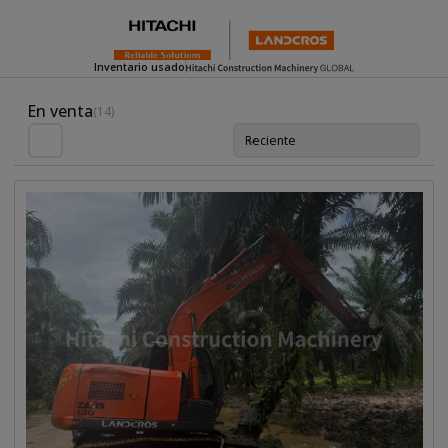
Inventario usado
Used Inventory For Sale
En venta
(14)
Reciente
Orde