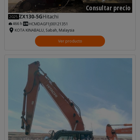
Consultar precio
ZX130-5G
Hitachi
2025
466 h
HCMDAGF1J00121351
KOTA KINABALU, Sabah, Malaysia
Ver producto