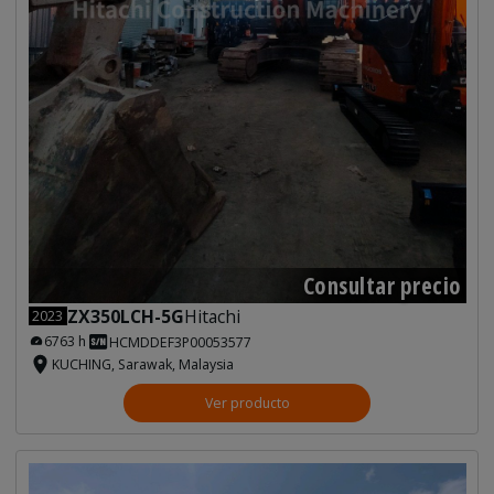
Consultar precio
ZX350LCH-5G
Hitachi
2023
6763 h
HCMDDEF3P00053577
KUCHING, Sarawak, Malaysia
Ver producto