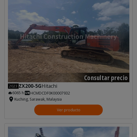
Consultar precio
ZX200-5G
Hitachi
2023
6065 h
HCMDCDF0K00007932
Kuching, Sarawak, Malaysia
Ver producto