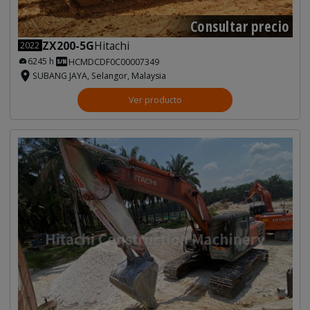
Consultar precio
ZX200-5G
Hitachi
2022
6245 h
HCMDCDF0C00007349
SUBANG JAYA, Selangor, Malaysia
Ver producto