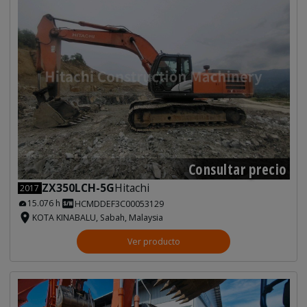
Consultar precio
ZX350LCH-5G
Hitachi
2017
15.076 h
HCMDDEF3C00053129
KOTA KINABALU, Sabah, Malaysia
Ver producto