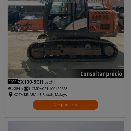
Consultar precio
ZX130-5G
Hitachi
2023
5094 h
HCMDAGF1H00120885
KOTA KINABALU, Sabah, Malaysia
Ver producto