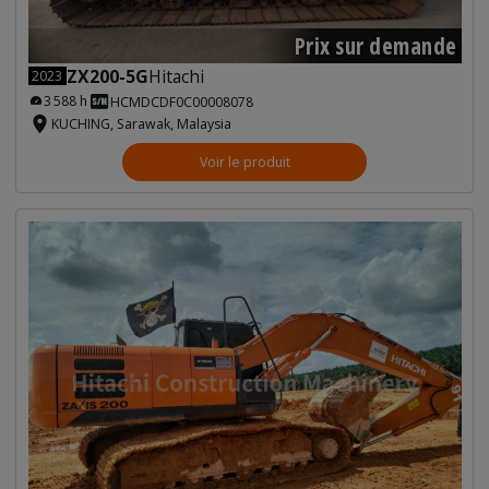
Prix sur demande
ZX200-5G
Hitachi
2023
3 588 h
HCMDCDF0C00008078
KUCHING, Sarawak, Malaysia
Voir le produit