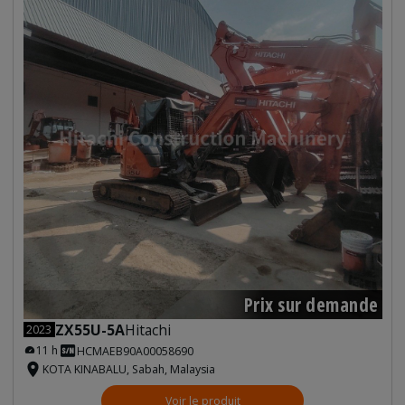
Prix sur demande
ZX55U-5A
Hitachi
2023
11 h
HCMAEB90A00058690
KOTA KINABALU, Sabah, Malaysia
Voir le produit