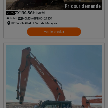
Prix sur demande
ZX130-5G
Hitachi
2025
466 h
HCMDAGF1J00121351
KOTA KINABALU, Sabah, Malaysia
Voir le produit