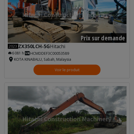
Prix sur demande
ZX350LCH-5G
Hitachi
2023
6 081 h
HCMDDEF3C00053589
KOTA KINABALU, Sabah, Malaysia
Voir le produit