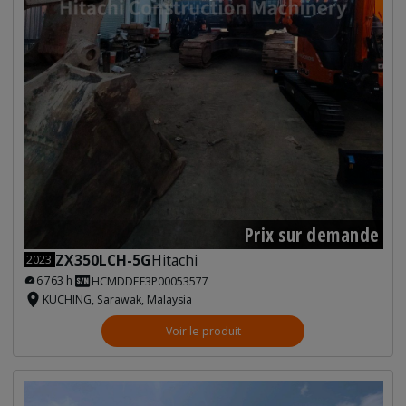
Prix sur demande
ZX350LCH-5G
Hitachi
2023
6 763 h
HCMDDEF3P00053577
KUCHING, Sarawak, Malaysia
Voir le produit