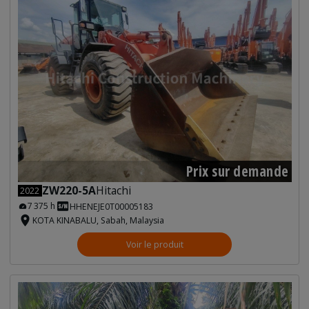
Prix sur demande
ZW220-5A
Hitachi
2022
7 375 h
HHENEJE0T00005183
KOTA KINABALU, Sabah, Malaysia
Voir le produit