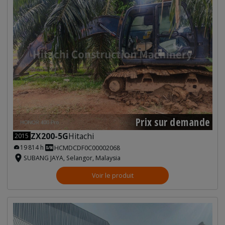
Prix sur demande
ZX200-5G
Hitachi
2015
19 814 h
HCMDCDF0C00002068
SUBANG JAYA, Selangor, Malaysia
Voir le produit