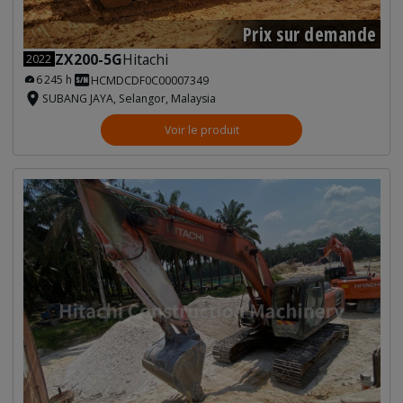
Prix sur demande
ZX200-5G
Hitachi
2022
6 245 h
HCMDCDF0C00007349
SUBANG JAYA, Selangor, Malaysia
Voir le produit