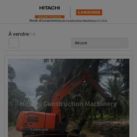
Stock d’occasion
Used Inventory For Sale
À vendre
(14)
Récent
Trie