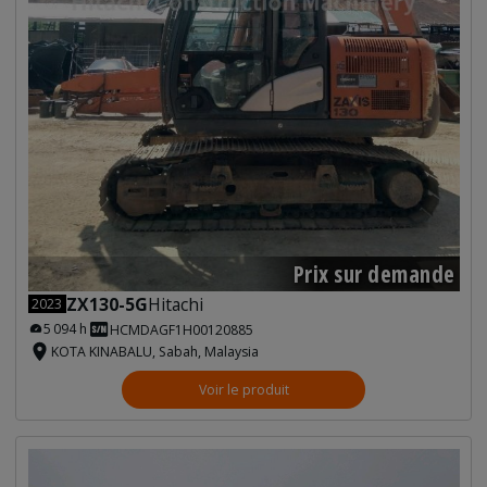
Prix sur demande
ZX130-5G
Hitachi
2023
5 094 h
HCMDAGF1H00120885
KOTA KINABALU, Sabah, Malaysia
Voir le produit