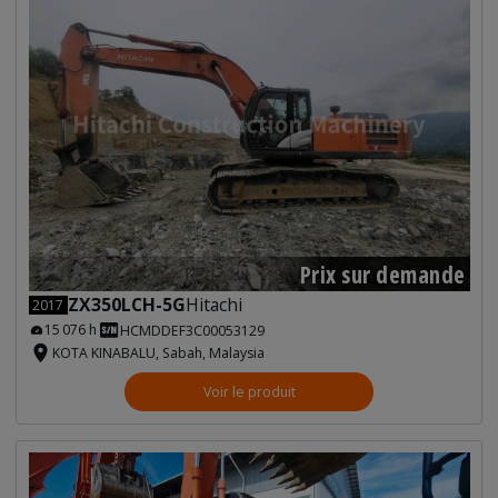
Prix sur demande
ZX350LCH-5G
Hitachi
2017
15 076 h
HCMDDEF3C00053129
KOTA KINABALU, Sabah, Malaysia
Voir le produit