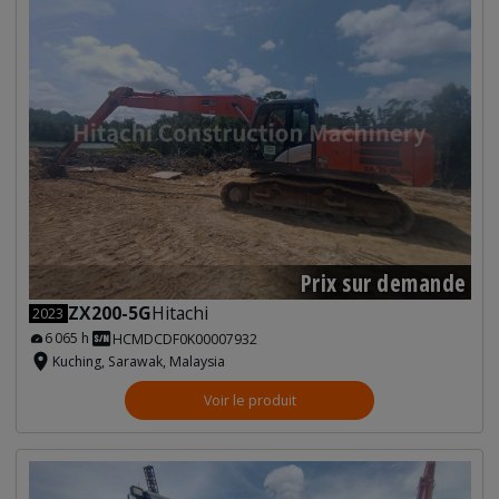
Prix sur demande
ZX200-5G
Hitachi
2023
6 065 h
HCMDCDF0K00007932
Kuching, Sarawak, Malaysia
Voir le produit