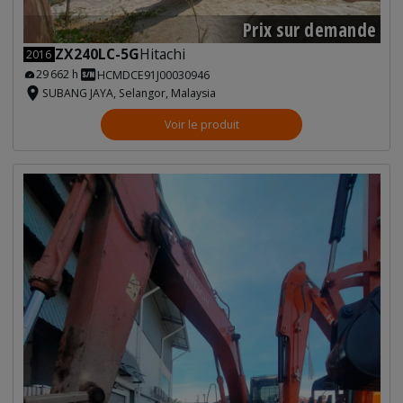
Prix sur demande
ZX240LC-5G
Hitachi
2016
29 662 h
HCMDCE91J00030946
SUBANG JAYA, Selangor, Malaysia
Voir le produit