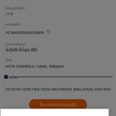
ម៉ោងប្រតិបត្តិការ
11 h
លេខសម្គាល់
HCMAEB90A00058690
ប្រភេទផលិតផល
ម៉ាស៊ីនជីកទំហំតូច (មីនី)
ទីតាំង
KOTA KINABALU, Sabah, Malaysia
Seller
HITACHI CONSTRUCTION MACHINERY (MALAYSIA) SDN BHD
ទាក់ទងមកកាន់ពួកយើង
Contact Us