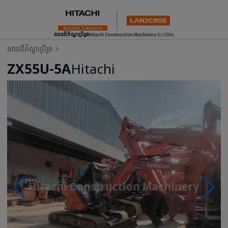
សារពើភ័ណ្ឌប្រើរួច
សារពើភ័ណ្ឌប្រើរួច
>
ZX55U-5A
Hitachi
Photos & Videos