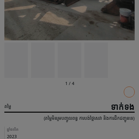
1
/
4
Pricing
ទាក់ទង
តម្លៃ
(តម្លៃមិនរួមបញ្ចូលពន្ធ ការបង់ថ្លៃសេវា និងការដឹកជញ្ជូនទេ)
Details
ឆ្នាំផលិត
2023