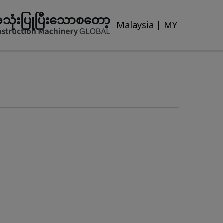
သုံးပြုပြီးသောစတော့
Malaysia
|
MY