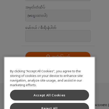
အမှတ်တံဆိပ်
(မရွေးထားပါ)
မော်ဒယ် / စီးရီးနံပါတ်
အသုံးပြုမည်
ပြန်လည်သတ်မှတ်မည်
By clicking “Accept All Cookies”, you agree to the
storing of cookies on your device to enhance site
navigation, analyze site usage, and assist in our
marketing efforts.
Accept All Cookies
အသုံးပြုပြီးသောစတော့
အလတ်စားမှ ကြီးမားသောတူးစက်
အသေးစား (မ
Reject All