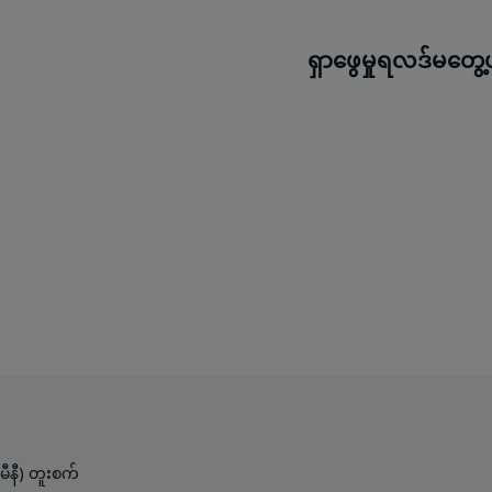
ရှာဖွေမှုရလဒ်မတွေ့
ီနီ) တူးစက်