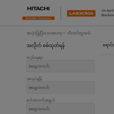
On April
Machine
အသုံးပြုပြီးသောစတော့
>
ဘီးတပ်တူးစက်
Used Inventory For Sale
ရောင်း
အလိုက် စစ်ထုတ်ရန်
တည်နေရာ
(မရွေးထားပါ)
အလုပ်ချိန်
(မရွေးထားပါ)
စက်အသက်အရွယ်
(မရွေးထားပါ)