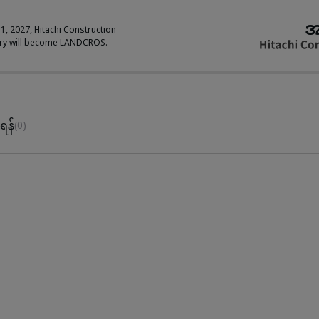
အ
 1, 2027, Hitachi Construction
ry will become LANDCROS.
ရန်
(0)