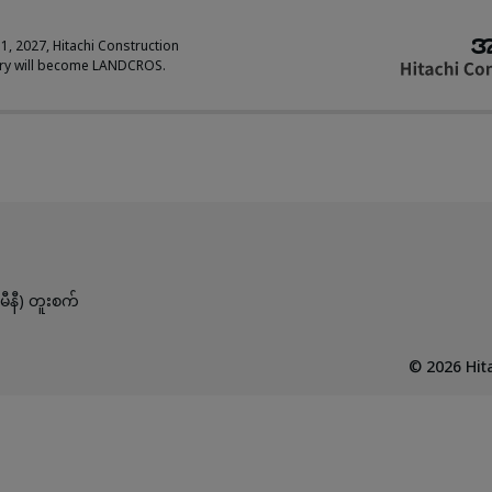
အ
 1, 2027, Hitachi Construction
ry will become LANDCROS.
ီနီ) တူးစက်
©
2026
Hita