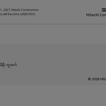
အ
 1, 2027, Hitachi Construction
ry will become LANDCROS.
ီနီ) တူးစက်
©
2026
Hita