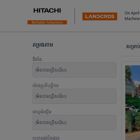
On April
Machine
Used Inventory For Sale
តម្រងតាម
សម្រាប
ទីតាំង
(មិនបានជ្រើសរើស)
ម៉ោងប្រតិបត្តិការ
(មិនបានជ្រើសរើស)
អាយុម៉ាស៊ីន
(មិនបានជ្រើសរើស)
ប្រភេទផលិតផល