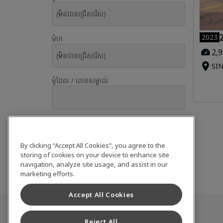
(មិនបានជ្រើសរើស)
2023
ម៉ាក
2,
(មិនបានជ្រើសរើស)
SIN
ម៉ូដែល / លេខសម្គាល់
អនុវត្ត
By clicking “Accept All Cookies”, you agree to the
storing of cookies on your device to enhance site
កំណត់ឡើងវិញ
navigation, analyze site usage, and assist in our
marketing efforts.
Accept All Cookies
សារពើភ័ណ្ឌប្រើរួច
Reject All