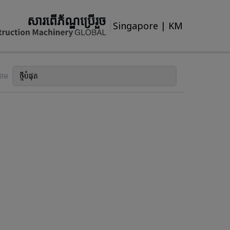
សារពើភ័ណ្ឌប្រើរួច
Singapore
|
KM
តាម
ថ្មីបំផុត
តម្រៀបតាម