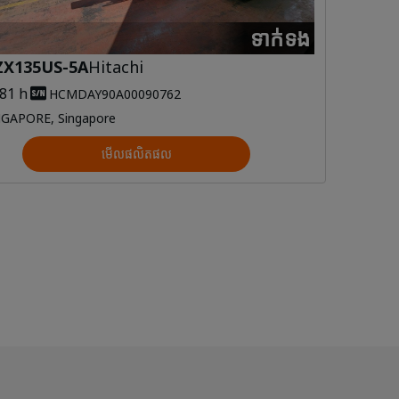
ទាក់ទង
ZX135US-5A
Hitachi
981 h
HCMDAY90A00090762
GAPORE, Singapore
មើលផលិតផល