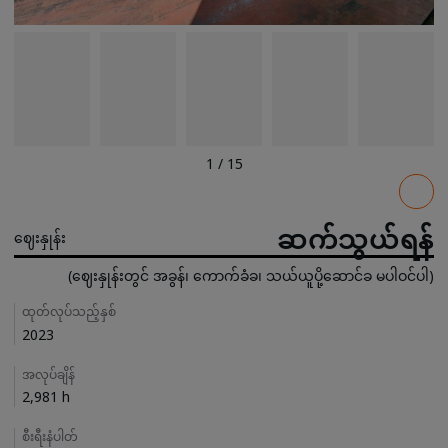
1
/
15
Pricing
ဆက်သွယ်ရန်
ဈေးနှုန်း
(ဈေးနှုန်းတွင် အခွန်၊ ကောက်ခံခ၊ သယ်ယူပို့ဆောင်ခ မပါဝင်ပါ)
Details
ထုတ်လုပ်သည့်နှစ်
2023
အလုပ်ချိန်
2,981 h
စီးရီးနံပါတ်