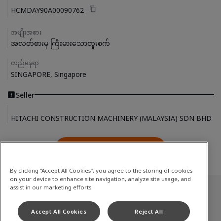
HCMDAY90A00090762
အမျိုးအစား
အလတ်စားမှ ကြီးမားသောတူးစက်
တည်နေရာ
SINGAPORE, Singapore
Seller
HITACHI CONSTRUCTION MACHINERY (MALAYSIA) SDN BHD
ကျွန်ုပ်တို့ကိုဆက်သွယ်ပါ
Contact Us
By clicking “Accept All Cookies”, you agree to the storing of cookies
on your device to enhance site navigation, analyze site usage, and
assist in our marketing efforts.
အသုံးပြုပြီးသောစတော့
Accept All Cookies
Reject All
အလတ်စားမှ ကြီးမားသောတူးစက်