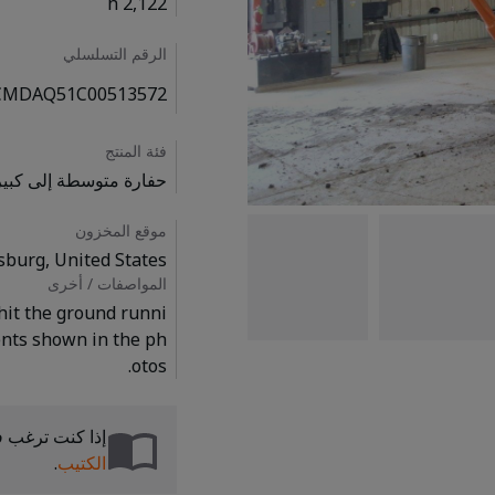
2,122 h
الرقم التسلسلي
CMDAQ51C00513572
فئة المنتج
حفارة متوسطة إلى كبير
موقع المخزون
sburg, United States
المواصفات / أخرى
 hit the ground runni
ents shown in the ph
otos.

إذا كنت ترغب ف
الكتيب
.