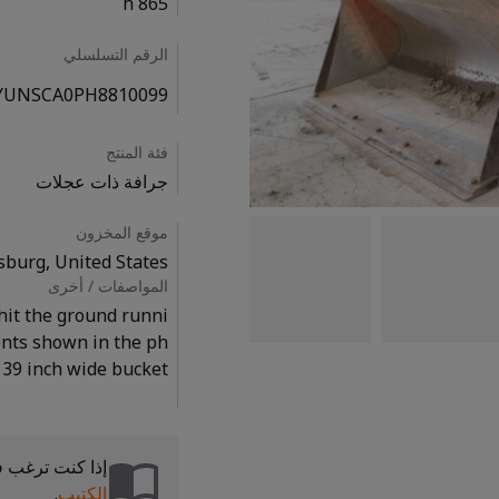
865 h
الرقم التسلسلي
YUNSCA0PH8810099
فئة المنتج
جرافة ذات عجلات
موقع المخزون
sburg, United States
المواصفات / أخرى
 hit the ground runni
ents shown in the ph
إذا كنت ترغب ف
الكتيب
.