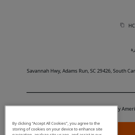
HC
ح
7634 Savannah Hwy, Adams Run, SC 29426, South Ca
Hitachi Construction Machinery Americ
By clicking “Accept All Cookies”, you agree to the
اتصل بنا
storing of cookies on your device to enhance site
navigation, analyze site usage, and assist in our