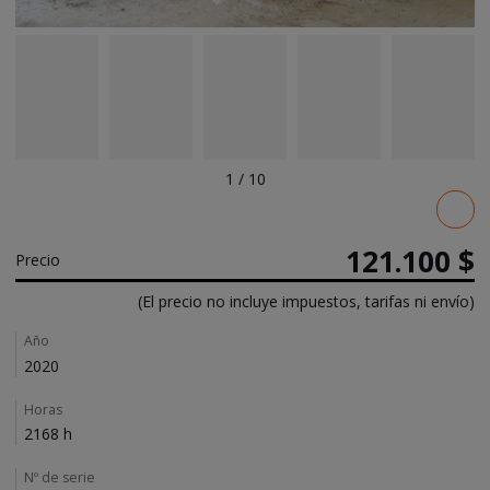
1
/
10
Pricing
121.100 $
Precio
(El precio no incluye impuestos, tarifas ni envío)
Details
Año
2020
Horas
2168 h
Nº de serie