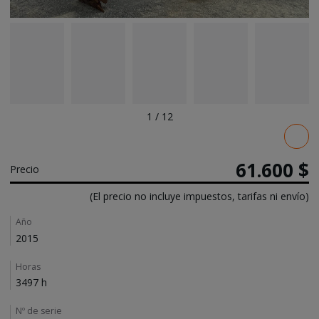
1
/
12
Pricing
61.600 $
Precio
(El precio no incluye impuestos, tarifas ni envío)
Details
Año
2015
Horas
3497 h
Nº de serie