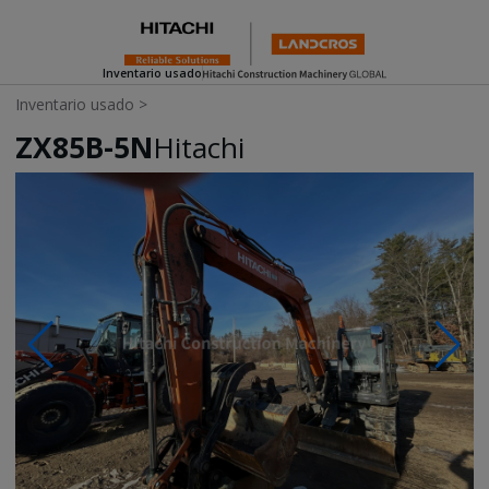
Inventario usado
Inventario usado
>
ZX85B-5N
Hitachi
Photos & Videos