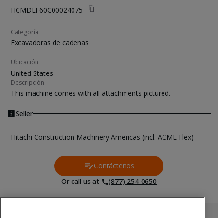
HCMDEF60C00024075
Categoría
Excavadoras de cadenas
Ubicación
United States
Descripción
This machine comes with all attachments pictured. 
Seller
Hitachi Construction Machinery Americas (incl. ACME Flex)
Contáctenos
Contact Us
Or call us at
(877) 254-0650