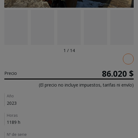
1
/
14
Pricing
86.020 $
Precio
(El precio no incluye impuestos, tarifas ni envío)
Details
Año
2023
Horas
1189 h
Nº de serie