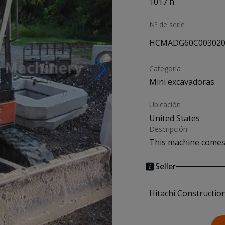
1017 h
Nº de serie
HCMADG60C003020
Categoría
Mini excavadoras
Ubicación
United States
Descripción
This machine comes 
Seller
Hitachi Constructio